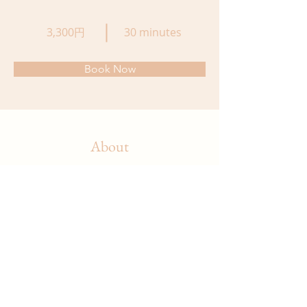
3,300円
30 minutes
Book Now
About
1㎜あたり3,300円で照射した長径の合計で
算定します。
再照射に対する割引はございません。
Previous
Next
池田整形外科 形成外科 美容外科