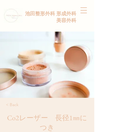
池田整形外科 形成外科
美容外科
< Back
Co2レーザー 長径1㎜に
つき