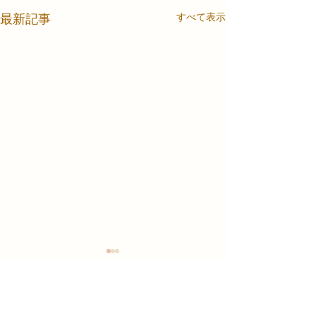
最新記事
すべて表示
電子的診療情報連携体制
形成外科休診の
整備加算に関するお知ら
5月14日(木)は形
せ
当院では、電子的診療情報連
診となります。整
コメント